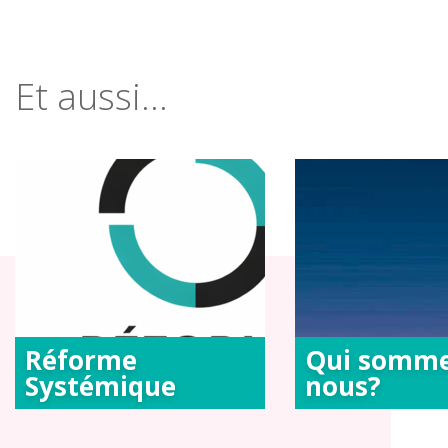
Et aussi...
Réforme
Qui somme
Systémique
nous?