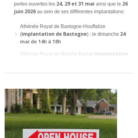
24, 29 et 31 mai
26
portes ouvertes les
ainsi que le
juin 2026
au sein de ses différentes implantations:
Athénée Royal de Bastogne-Houffalize
implantation de Bastogne
24
(
) : le dimanche
mai de 14h à 18h
implantation
Athénée Royal de Marche-Bomal (
de Bomal
29 mai 16h à 20h
) : le vendredi
implantation
Athénée Royal Vielsalm-Rencheux (
de Rencheux
31 mai de 13h à 18h
) : le dimanche
Aywaille
Athénée Royal Princesse Elisabeth
: le
26 juin 16h à 20h
vendredi
Pour plus d'informations sur les options proposées par
ce CEFA et les coordonnées de ses différentes
implantations, rendez-vous sur leur site!