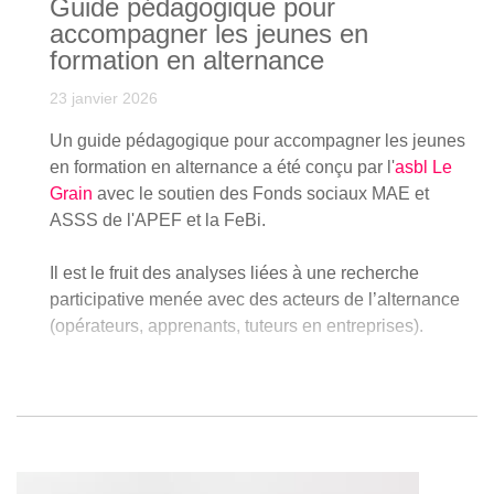
Guide pédagogique pour
accompagner les jeunes en
formation en alternance
23 janvier 2026
Un guide pédagogique pour accompagner les jeunes
en formation en alternance a été conçu par l'
asbl Le
Grain
avec le soutien des Fonds sociaux MAE et
ASSS de l'APEF et la FeBi.
Il est le fruit des analyses liées à une recherche
participative menée avec des acteurs de l’alternance
(opérateurs, apprenants, tuteurs en entreprises).
L'objectif du support est la production d’outils de
parcours, susceptibles de faciliter les transactions
entre le jeune et les différents lieux de sa formation. Il
se présente sous forme de fiches thématiques et outils
visant à favoriser le caractère émancipateur de