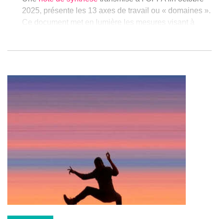
2025, présente les 13 axes de travail ou « domaines ».
Ce document met en lumière les mesures visant à
élever le niveau de qualification de la population, à
améliorer l’insertion professionnelle et à répondre aux
pénuries de compétences observées dans plusieurs
secteurs.
Afin de mener à bien ce chantier ambitieux et compte
tenu du rôle central de l’OFFA dans cette réforme, ce
dernier a procédé à la sélection et au recrutement d’un
Directeur, responsable opérationnel de la mise en
œuvre de ladite réforme. Monsieur Donat CARLIER
entrera donc en fonction début janvier 2026 en tant
que responsable de l’équipe projets/programmes en
vue d'assurer le pilotage et l’opérationnalisation
technique de la réforme.
A cet effet, les équipes de l’OFFA devant continuer à