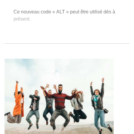
Ce nouveau code « ALT » peut être utilisé dès à
présent.
Pour les contrats de formation en alternance pour
lesquels une déclaration via le code « OTH » a déjà
été effectuée, aucune nouvelle déclaration ne doit être
effectuée aussi longtemps que le contrat original (sous
Dimona 'OTH') n'est pas expiré.
Plus d’information sur les
instructions intermédiaires
ONSS – 2023/2
sur le site de la Sécurité sociale.