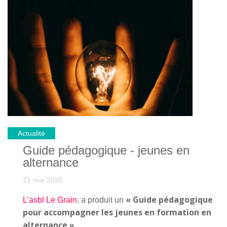
Corman présente la formation en alternance comme
un investissement sur l’avenir grâce à un tutorat bien
structuré favorisant une bonne transmission des
connaissances. L’entreprise précise également que «
Former un jeune en alternance vous donne une autre
vision des choses, de par les bagages théoriques plus
récents de l’apprenti. L’industrie doit s’intéresser
activement aux jeunes. Si on veut évoluer demain
avec d’autres capacités, mettons tout en œuvre pour
bien les intégrer. »
Actualité
Guide pédagogique - jeunes en
alternance
21 mai 2025
« Guide pédagogique
L’asbl Le Grain
, a produit un
pour accompagner les jeunes en formation en
alternance »
.