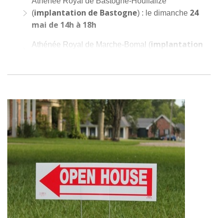
Athénée Royal de Bastogne-Houffalize
implantation de Bastogne
24
(
) : le dimanche
mai de 14h à 18h
implantation
Athénée Royal de Marche-Bomal (
de Bomal
29 mai 16h à 20h
) : le vendredi
implantation
Athénée Royal Vielsalm-Rencheux (
de Rencheux
31 mai de 13h à 18h
) : le dimanche
Aywaille
Athénée Royal Princesse Elisabeth
: le
26 juin 16h à 20h
vendredi
Pour plus d'informations sur les options proposées par
ce CEFA et les coordonnées de ses différentes
implantations, rendez-vous sur leur site!