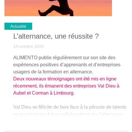
technique de la réforme.
A cet effet, les équipes de l’OFFA devant continuer à
Actualité
se renforcer, une procédure de sélection est
actuellement en cours pour le recrutement de trois
L’alternance, une réussite ?
chefs de projet « senior ». La date limite de l’envoi des
10 octobre 2025
candidatures est fixée au mardi 6 janvier 2026,
cliquez
ici pour découvrir le descriptif de fonction et les
ALIMENTO publie régulièrement sur son site des
différentes modalités pratiques en vue de postuler
!
expériences positives d’apprenants et d’entreprises
usagers de la formation en alternance.
Deux nouveaux témoignages ont été mis en ligne
récemment, ils émanent des entreprises Val Dieu à
Aubel et Corman à Limbourg.
Val Dieu se félicite de faire face à la pénurie de talents
en recrutant ses futurs collaborateurs via l’alternance
offrant un cadre rigoureux aux jeunes qui dépassent
parfois ses attentes lorsque ceux-ci montent en