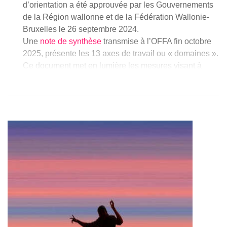
d’orientation a été approuvée par les Gouvernements
de la Région wallonne et de la Fédération Wallonie-
Bruxelles le 26 septembre 2024.
Une
note de synthèse
transmise à l’OFFA fin octobre
2025, présente les 13 axes de travail ou « domaines ».
Ce document met en lumière les mesures visant à
élever le niveau de qualification de la population, à
améliorer l’insertion professionnelle et à répondre aux
pénuries de compétences observées dans plusieurs
secteurs.
Afin de mener à bien ce chantier ambitieux et compte
tenu du rôle central de l’OFFA dans cette réforme, ce
dernier a procédé à la sélection et au recrutement d’un
Directeur, responsable opérationnel de la mise en
œuvre de ladite réforme. Monsieur Donat CARLIER
entrera donc en fonction début janvier 2026 en tant
que responsable de l’équipe projets/programmes en
vue d'assurer le pilotage et l’opérationnalisation