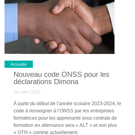
Une journée de clôture aura lieu pour dresser le bilan
des observations des modèles belge germanophone
et allemand en vue d’améliorer encore l’alternance
côté francophone.
Actualité
Nouveau code ONSS pour les
déclarations Dimona
20 juillet 2023
À partir du début de l'année scolaire 2023-2024, le
code à renseigner à l’ONSS par les entreprises
formatrices pour les apprenants sous contrats de
formation en alternance sera « ALT » et non plus
« OTH » comme actuellement.