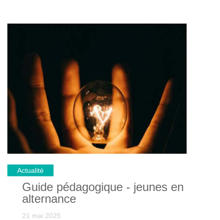
compétences. Retrouvez également la vidéo de
Maxime qui explique avec beaucoup d’enthousiasme
son parcours en alternance dans la même entreprise.
Corman présente la formation en alternance comme
un investissement sur l’avenir grâce à un tutorat bien
structuré favorisant une bonne transmission des
connaissances. L’entreprise précise également que «
Former un jeune en alternance vous donne une autre
vision des choses, de par les bagages théoriques plus
récents de l’apprenti. L’industrie doit s’intéresser
activement aux jeunes. Si on veut évoluer demain
avec d’autres capacités, mettons tout en œuvre pour
bien les intégrer. »
Actualité
Guide pédagogique - jeunes en
alternance
21 mai 2025